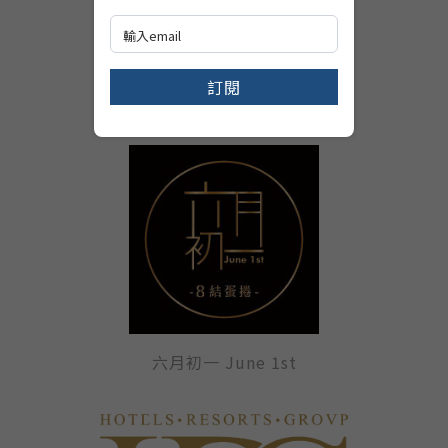
訂閱
必勝客 Pizza Hut
六月初一 June 1st