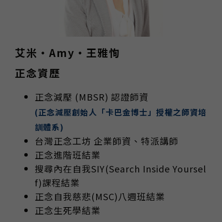
艾米・Amy・王雅恂
正念資歷
正念減壓 (MBSR) 認證師資
(正念減壓創始人「卡巴金博士」授權之師資培
訓體系)
台灣正念工坊 企業師資、特派講師
正念進階班結業
搜尋內在自我SIY(Search Inside Yoursel
f)課程結業
正念自我慈悲(MSC)八週班結業
正念生死學結業