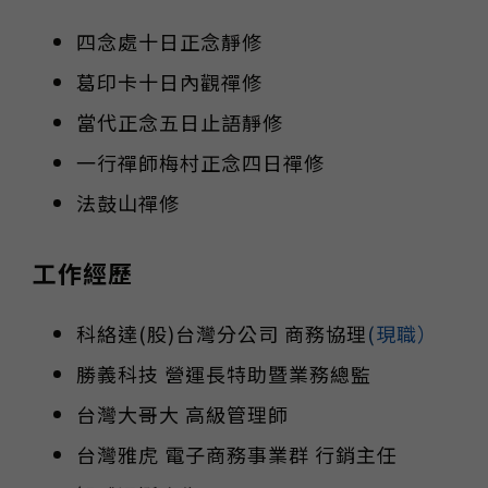
四念處十日正念靜修
葛印卡十日內觀禪修
當代正念五日止語靜修
一行禪師梅村正念四日禪修
法鼓山禪修
工作經歷
科絡達(股)台灣分公司 商務協理
(
現職）
勝義科技 營運長特助暨業務總監
台灣大哥大 高級管理師
台灣雅虎 電子商務事業群 行銷主任