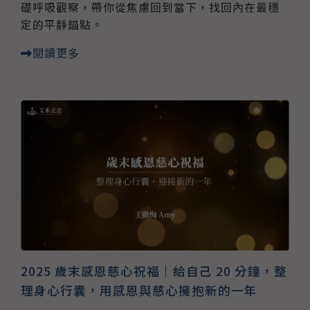
礎呼吸觀察，帶你從焦慮回到當下，找回內在最穩
定的平靜錨點。
閱讀更多
2025 歲末感恩慈心祝福｜給自己 20 分鐘，整
理身心行囊，用感恩與慈心擁抱新的一年