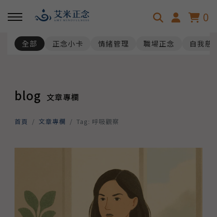
0
全部
正念小卡
情緒管理
職場正念
自我慈
回主選單
回主選單
關於艾米
淺談正念
blog
文章專欄
艾米的故事
正念是什麼呢？
首頁
文章專欄
Tag: 呼吸觀察
正念減壓認證師資
正念發展趨勢
正念科學與效益