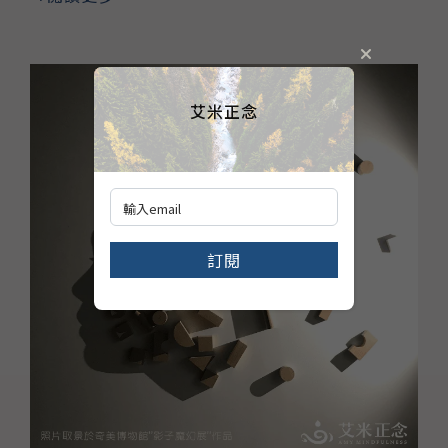
艾米正念
訂閱