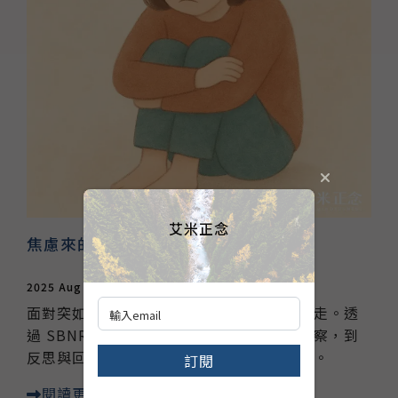
艾米正念
焦慮來的時候，怎麼辦？
2025 Aug 13
情緒管理
面對突如其來的焦慮，不再只是被情緒牽著走。透
過 SBNRR 五步驟練習，從暫停、呼吸、覺察，到
反思與回應，學會在混亂中找到選擇與平靜。
訂閱
閱讀更多