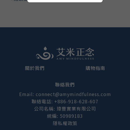
關於我們
購物指南
聯絡我們
Email: connect@amymindfulness.com
聯絡電話: +886-918-628-607
公司名稱: 瑋豐實業有限公司
統編: 50989183
隱私權政策