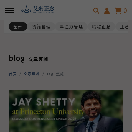
0
全部
情緒管理
專注力管理
職場正念
正念
回主選單
回主選單
關於艾米
淺談正念
blog
文章專欄
艾米的故事
正念是什麼呢？
首頁
文章專欄
Tag: 焦慮
正念減壓認證師資
正念發展趨勢
正念科學與效益