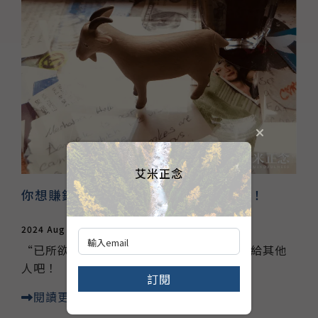
艾米正念
你想賺錢嗎？那就更努力工作？別傻了！
2024 Aug 24
職場正念
“已所欲，施於人”，自己想要什麼，就先給其他
人吧！
訂閱
閱讀更多