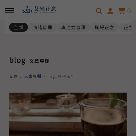
0
全部
情緒管理
專注力管理
職場正念
正念
回主選單
回主選單
關於艾米
淺談正念
blog
文章專欄
艾米的故事
正念是什麼呢？
首頁
文章專欄
Tag: 種子法則
正念減壓認證師資
正念發展趨勢
正念科學與效益