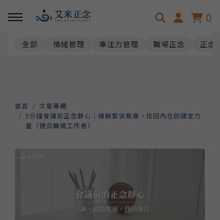
0
全部
情緒管理
專注力管理
職場正念
正念
回主選單
回主選單
關於艾米
淺談正念
艾米的故事
正念是什麼呢？
首頁
文章專欄
5分鐘會議前正念靜心｜緩解緊張焦慮，找回內在的穩定力
量（適合職場工作者）
正念減壓認證師資
正念發展趨勢
正念科學與效益