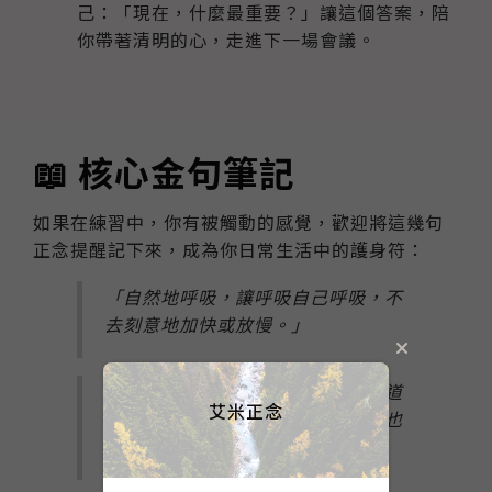
己：「現在，什麼最重要？」讓這個答案，陪
你帶著清明的心，走進下一場會議。
📖 核心金句筆記
如果在練習中，你有被觸動的感覺，歡迎將這幾句
正念提醒記下來，成為你日常生活中的護身符：
「自然地呼吸，讓呼吸自己呼吸，不
去刻意地加快或放慢。」
「如果仍然緊繃也沒關係，只要知道
艾米正念
那個緊繃在那裡就好，不去厭惡，也
不去評判。」