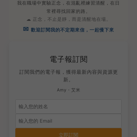
我在職場中實驗正念，在混亂裡練習清醒，在日
常裡尋找回家的路。
☁︎ 正念，不止是靜，而是清醒地在場。
✉︎
歡迎訂閱我的不定期來信，一起慢下來
電子報訂閱
訂閱我們的電子報，獲得最新內容與資源更
新。
Amy・艾米
立即訂閱