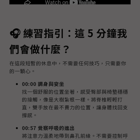
🎧 練習指引：這 5 分鐘我
們會做什麼？
在這段短暫的休息中，不需要任何技巧，只需要你
的一顆心。
00:00 調身與安坐
找一個舒服的位置坐著，感受臀部與椅墊穩穩
的接觸，像是大樹紮根一樣。將脊椎輕輕打
直，雙手放在最不費力的位置，讓身體找回支
撐感。
00:57 覺察呼吸的進出
將注意力溫柔地帶到鼻孔前緣。不需要控制呼