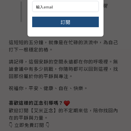
「感受自己還有呼吸，問問自己：現
在什麼最重要？」
訂閱
這短短的五分鐘，就像是在忙碌的洪流中，為自己
打下一根穩定的樁。
請記得，這個安靜的空間永遠都在你的呼吸裡。無
論會議中有多少挑戰，你隨時都可以回到這裡，找
回那份屬於你的平靜與專注。
祝福你，平安、健康、自在、快樂。
喜歡這樣的正念引導嗎？
歡迎訂閱【艾米正念】的不定期來信，陪你找回內
在的平靜與力量。
👇 立即免費訂閱 👇