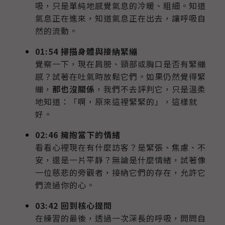
吸，只是單純地感覺氣息的冷暖、粗細。知道
氣息正在進來，知道氣息正在出去，讓呼吸自
然的流動。
01:54 掃描身體與接納緊繃
覺察一下，現在肩膀、頸部或胸口是否有緊繃
感？試著在吐氣時放鬆它們。如果仍然覺得緊
繃，
那也沒關係
，我們不去評判它，只是溫柔
地知道：「啊，原來這裡緊緊的」，這樣就
好。
02:46 擁抱當下的情緒
看看心裡現在有什麼訪客？是緊張、焦慮、不
安，還是一片平靜？無論是什麼情緒，試著像
一位慈悲的旁觀者，接納它們的存在，允許它
們流過你的心。
03:42 回到核心提問
在練習的最後，透過一次深長的呼吸，問問自