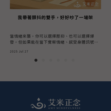
我帶著顫抖的雙手，好好吵了一場架
當情緒來襲，你可以選擇壓抑、也可以選擇爆
發，但如果能在當下覺察情緒、感受身體訊號，
就有機會「正念地吵一架」
2025 Jul 27
2