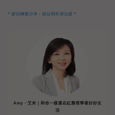
❝ 歡迎轉載分享，請註明來源出處 ❞
Amy・艾米｜和你一樣還在紅塵裡學著好好生
活